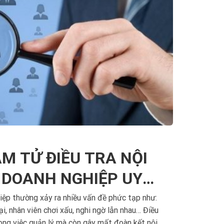
M TỬ ĐIỀU TRA NỘI
, DOANH NGHIỆP UY
iệp thường xảy ra nhiều vấn đề phức tạp như:
i, nhân viên chơi xấu, nghi ngờ lẫn nhau… Điều
ong việc quản lý mà còn gây mất đoàn kết nội