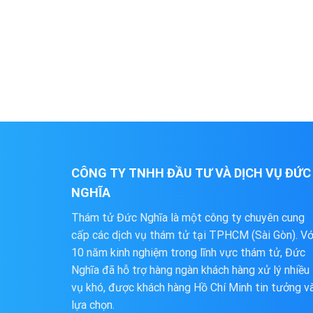
CÔNG TY TNHH ĐẦU TƯ VÀ DỊCH VỤ ĐỨC
NGHĨA
Thám tử Đức Nghĩa là một công ty chuyên cung
cấp các dịch vụ thám tử tại TPHCM (Sài Gòn). Vớ
10 năm kinh nghiệm trong lĩnh vực thám tử, Đức
Nghĩa đã hỗ trợ hàng ngàn khách hàng xử lý nhiều
vụ khó, được khách hàng Hồ Chí Minh tin tưởng v
lựa chọn.