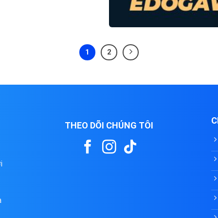
1
2
C
THEO DÕI CHÚNG TÔI
i
à