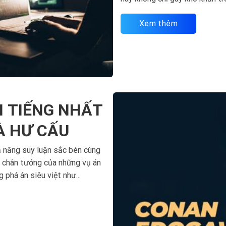
bộ, ảnh...
Xem thêm
I TIẾNG NHẤT
À HƯ CẤU
ả năng suy luận sắc bén cùng
a chân tướng của những vụ án
 phá án siêu việt như...