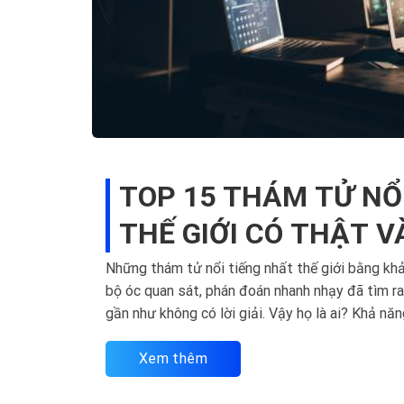
TOP 15 THÁM TỬ NỔ
THẾ GIỚI CÓ THẬT V
Những thám tử nổi tiếng nhất thế giới bằng kh
bộ óc quan sát, phán đoán nhanh nhạy đã tìm r
gần như không có lời giải. Vậy họ là ai? Khả năng
Xem thêm