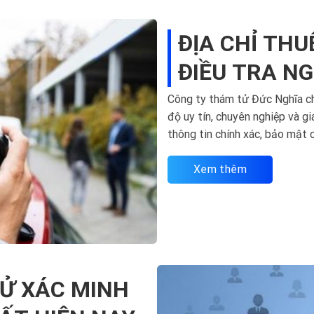
ĐỊA CHỈ THU
ĐIỀU TRA NG
Công ty thám tử Đức Nghĩa chu
độ uy tín, chuyên nghiệp và gi
thông tin chính xác, bảo mật 
hàng...
Xem thêm
TỬ XÁC MINH