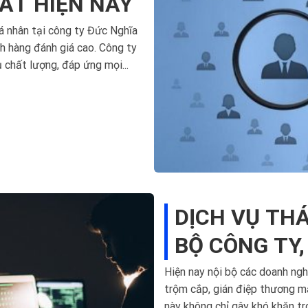
ẤT HIỆN NAY
cá nhân tại công ty Đức Nghĩa
h hàng đánh giá cao. Công ty
 chất lượng, đáp ứng mọi...
DỊCH VỤ THÁ
BỘ CÔNG TY
TÍN
Hiện nay nội bộ các doanh ngh
trộm cắp, gián điệp thương mạ
này không chỉ gây khó khăn tr