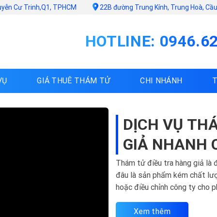
uyễn Cư Trinh,Q1, TPHCM
22B đường Trung Kính, Trung Hoà, Cầu 
HOTLINE: 0946.6
VỤ
GIÁ THUÊ THÁM TỬ
CHI NHÁNH
DỊCH VỤ TH
GIẢ NHANH 
Thám tử điều tra hàng giả là 
đâu là sản phẩm kém chất lượ
hoặc điều chỉnh công ty cho p
Đức...
Xem thêm