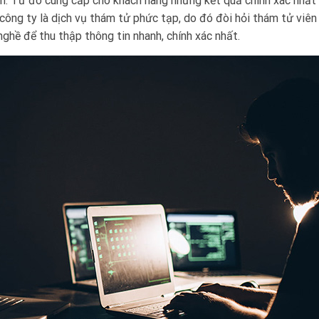
 tin. Từ đó cung cấp cho khách hàng những kết quả chính xác nhất
 công ty là dịch vụ thám tử phức tạp, do đó đòi hỏi thám tử viên
ghề để thu thập thông tin nhanh, chính xác nhất.