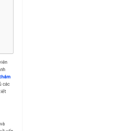
viên
ảnh
thám
ủ các
tiết
 và