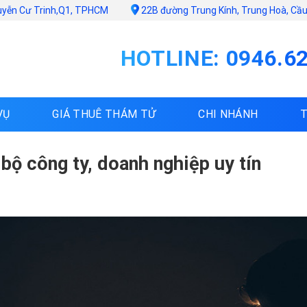
uyễn Cư Trinh,Q1, TPHCM
22B đường Trung Kính, Trung Hoà, Cầu 
HOTLINE: 0946.6
VỤ
GIÁ THUÊ THÁM TỬ
CHI NHÁNH
 bộ công ty, doanh nghiệp uy tín