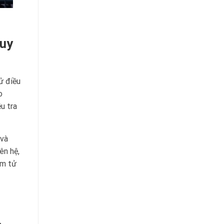
 uy
ử điều
o
u tra
 và
ên hệ,
ám tử