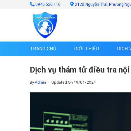
Skip
0946.626.116
212B Nguyễn Trãi, Phường Ng
to
content
TRANG CHỦ
GIỚI THIỆU
DỊCH 
Dịch vụ thám tử điều tra nội
By
Admin
Updated On
19/01/2024