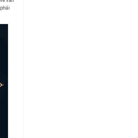
 về vấn
 phải