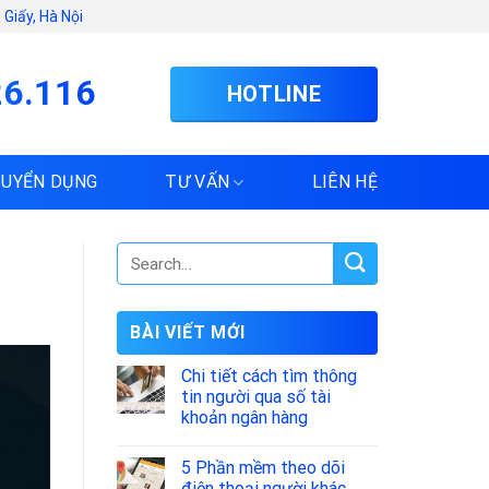
Giấy, Hà Nội
26.116
HOTLINE
TUYỂN DỤNG
TƯ VẤN
LIÊN HỆ
BÀI VIẾT MỚI
Chi tiết cách tìm thông
tin người qua số tài
khoản ngân hàng
5 Phần mềm theo dõi
điện thoại người khác