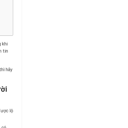
 khi
m tin
thì hãy
ười
được lộ
o có