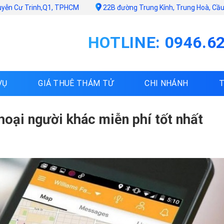
uyễn Cư Trinh,Q1, TPHCM
22B đường Trung Kính, Trung Hoà, Cầu 
HOTLINE: 0946.6
VỤ
GIÁ THUÊ THÁM TỬ
CHI NHÁNH
oại người khác miễn phí tốt nhất