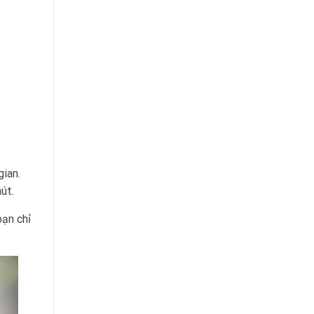
gian.
út.
bạn chỉ