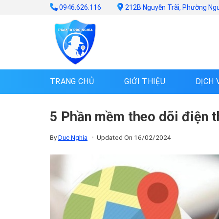
Skip
0946.626.116
212B Nguyễn Trãi, Phường Ng
to
content
TRANG CHỦ
GIỚI THIỆU
DỊCH 
5 Phần mềm theo dõi điện th
By
Duc Nghia
Updated On
16/02/2024