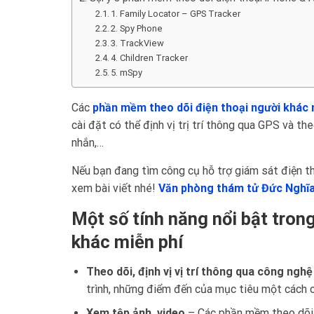
1. Family Locator – GPS Tracker
2. Spy Phone
3. TrackView
4. Children Tracker
5. mSpy
Các
phần mềm theo dõi điện thoại người khác 
cài đặt có thể định vị trị trí thông qua GPS và th
nhắn,…
Nếu bạn đang tìm công cụ hỗ trợ giám sát điện th
xem bài viết nhé!
Văn phòng thám tử Đức Nghĩ
Một số tính năng nổi bật tron
khác miễn phí
Theo dõi, định vị vị trí thông qua công ngh
trình, những điểm đến của mục tiêu một cách c
Xem tệp ảnh, video
– Các phần mềm theo dõi đ