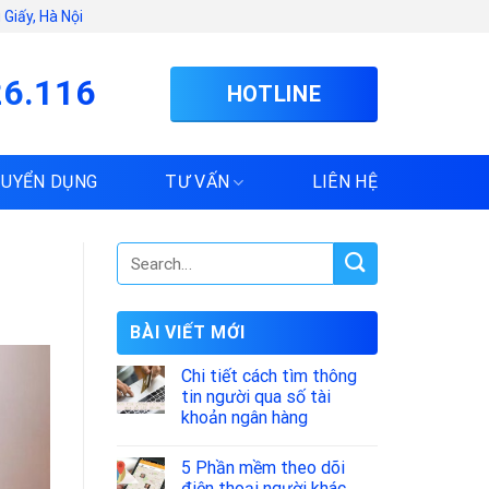
Giấy, Hà Nội
26.116
HOTLINE
TUYỂN DỤNG
TƯ VẤN
LIÊN HỆ
BÀI VIẾT MỚI
Chi tiết cách tìm thông
tin người qua số tài
khoản ngân hàng
5 Phần mềm theo dõi
điện thoại người khác