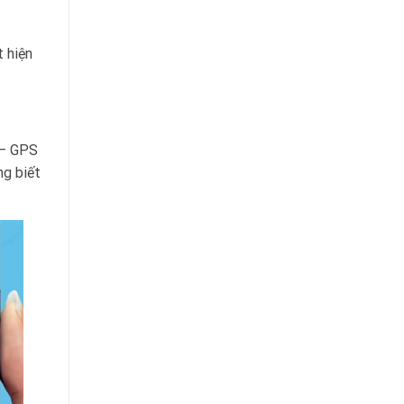
 hiện
 – GPS
ng biết