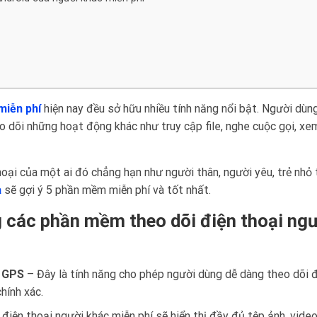
miễn phí
hiện nay đều sở hữu nhiều tính năng nổi bật. Người dùng
eo dõi những hoạt động khác như truy cập file, nghe cuộc gọi, xe
oại của một ai đó chẳng hạn như người thân, người yêu, trẻ nhỏ 
a
sẽ gợi ý 5 phần mềm miễn phí và tốt nhất.
g các phần mềm theo dõi điện thoại ng
ệ GPS
– Đây là tính năng cho phép người dùng dễ dàng theo dõi 
hính xác.
iện thoại người khác miễn phí sẽ hiển thị đầy đủ tệp ảnh, vide