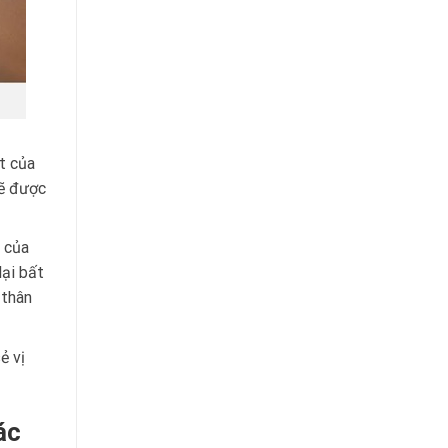
t của
sẽ được
 của
lại bất
 thân
ẻ vị
ác