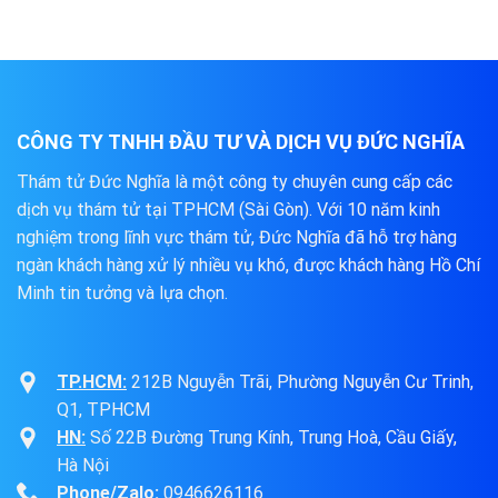
CÔNG TY TNHH ĐẦU TƯ VÀ DỊCH VỤ ĐỨC NGHĨA
Thám tử Đức Nghĩa là một công ty chuyên cung cấp các
dịch vụ thám tử tại TPHCM (Sài Gòn). Với 10 năm kinh
nghiệm trong lĩnh vực thám tử, Đức Nghĩa đã hỗ trợ hàng
ngàn khách hàng xử lý nhiều vụ khó, được khách hàng Hồ Chí
Minh tin tưởng và lựa chọn.
TP.HCM:
212B Nguyễn Trãi, Phường Nguyễn Cư Trinh,
Q1, TPHCM
HN:
Số 22B Đường Trung Kính, Trung Hoà, Cầu Giấy,
Hà Nội
Phone/Zalo:
0946626116