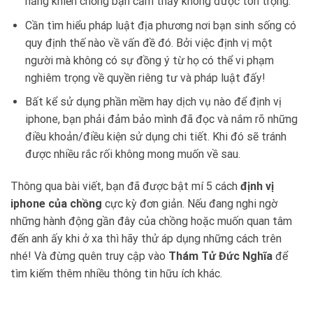
năng khiến chồng bạn cảm thấy không được tôn trọng.
Cần tìm hiểu pháp luật địa phương nơi bạn sinh sống có
quy định thế nào về vấn đề đó. Bởi việc định vị một
người mà không có sự đồng ý từ họ có thể vi phạm
nghiêm trọng về quyền riêng tư và pháp luật đấy!
Bất kể sử dụng phần mềm hay dịch vụ nào để định vị
iphone, bạn phải đảm bảo mình đã đọc và nắm rõ những
điều khoản/điều kiện sử dụng chi tiết. Khi đó sẽ tránh
được nhiều rắc rối không mong muốn về sau.
Thông qua bài viết, bạn đã được bật mí 5 cách
định vị
iphone của chồng
cực kỳ đơn giản. Nếu đang nghi ngờ
những hành động gần đây của chồng hoặc muốn quan tâm
đến anh ấy khi ở xa thì hãy thử áp dụng những cách trên
nhé! Và đừng quên truy cập vào
Thám Tử Đức Nghĩa
để
tìm kiếm thêm nhiều thông tin hữu ích khác.