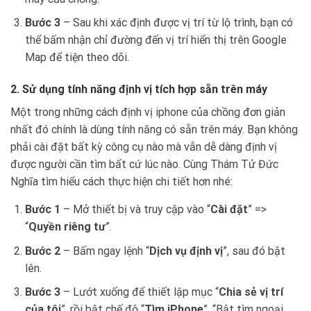
Bước 3
– Sau khi xác định được vị trí từ lộ trình, bạn có
thể bấm nhận chỉ đường đến vị trí hiển thị trên Google
Map để tiện theo dõi.
2. Sử dụng tính năng định vị tích hợp sẵn trên máy
Một trong những cách định vị iphone của chồng đơn giản
nhất đó chính là dùng tính năng có sẵn trên máy. Bạn không
phải cài đặt bất kỳ công cụ nào mà vẫn dễ dàng định vị
được người cần tìm bất cứ lúc nào. Cùng Thám Tử Đức
Nghĩa tìm hiểu cách thực hiện chi tiết hơn nhé:
Bước 1
– Mở thiết bị và truy cập vào “
Cài đặt
” =>
“
Quyền riêng tư
”.
Bước 2
– Bấm ngay lệnh “
Dịch vụ định vị
”, sau đó bật
lên.
Bước 3
– Lướt xuống để thiết lập mục “
Chia sẻ vị trí
của tôi
”, rồi bật chế độ “
Tìm iPhone
”, “Bật tìm ngoại