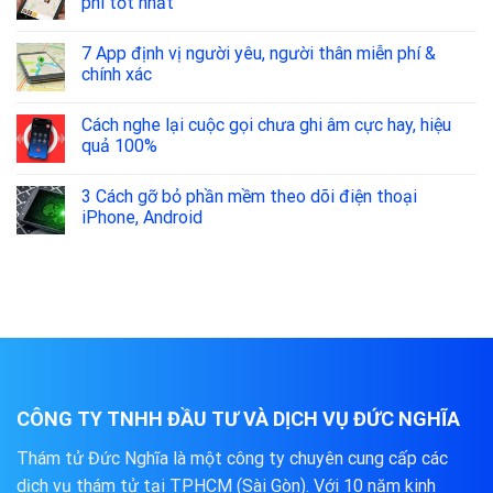
phí tốt nhất
7 App định vị người yêu, người thân miễn phí &
chính xác
Cách nghe lại cuộc gọi chưa ghi âm cực hay, hiệu
quả 100%
3 Cách gỡ bỏ phần mềm theo dõi điện thoại
iPhone, Android
CÔNG TY TNHH ĐẦU TƯ VÀ DỊCH VỤ ĐỨC NGHĨA
Thám tử Đức Nghĩa là một công ty chuyên cung cấp các
dịch vụ thám tử tại TPHCM (Sài Gòn). Với 10 năm kinh