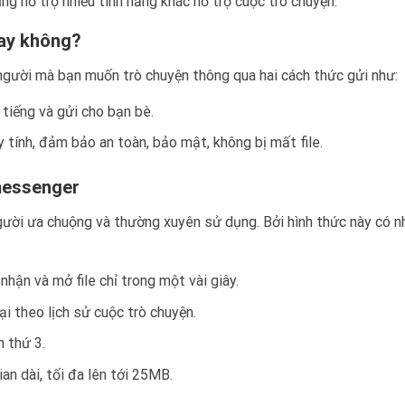
ng hỗ trợ nhiều tính năng khác hỗ trợ cuộc trò chuyện.
ay không?
gười mà bạn muốn trò chuyện thông qua hai cách thức gửi như:
 tiếng và gửi cho bạn bè.
y tính, đảm bảo an toàn, bảo mật, không bị mất file.
 messenger
gười ưa chuộng và thường xuyên sử dụng. Bởi hình thức này có n
nhận và mở file chỉ trong một vài giây.
ại theo lịch sử cuộc trò chuyện.
n thứ 3.
ian dài, tối đa lên tới 25MB.