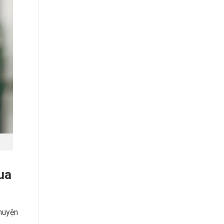
ua
huyện