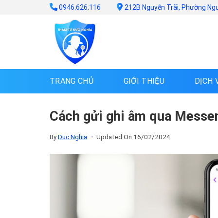
Skip
0946.626.116
212B Nguyễn Trãi, Phường Ng
to
content
TRANG CHỦ
GIỚI THIỆU
DỊCH 
Cách gửi ghi âm qua Messen
By
Duc Nghia
Updated On
16/02/2024