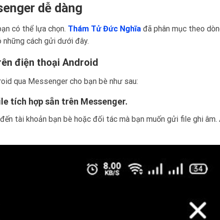
senger dễ dàng
ạn có thể lựa chọn.
Thám Tử Đức Nghĩa
đã phân mục theo dòn
có những cách gửi dưới đây.
rên điện thoại Android
ndroid qua Messenger cho bạn bè như sau:
file tích hợp sẵn trên Messenger.
ến tài khoản bạn bè hoặc đối tác mà bạn muốn gửi file ghi âm.