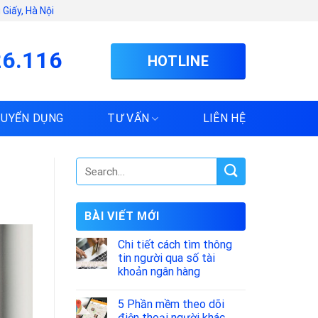
Giấy, Hà Nội
26.116
HOTLINE
TUYỂN DỤNG
TƯ VẤN
LIÊN HỆ
BÀI VIẾT MỚI
Chi tiết cách tìm thông
tin người qua số tài
khoản ngân hàng
5 Phần mềm theo dõi
điện thoại người khác