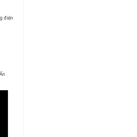
g điện
 Ấn