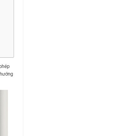
 phép
ẽ hướng