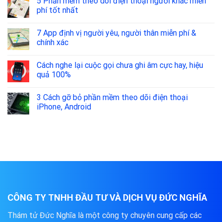
5 Phần mềm theo dõi điện thoại người khác miễn
phí tốt nhất
7 App định vị người yêu, người thân miễn phí &
chính xác
Cách nghe lại cuộc gọi chưa ghi âm cực hay, hiệu
quả 100%
3 Cách gỡ bỏ phần mềm theo dõi điện thoại
iPhone, Android
CÔNG TY TNHH ĐẦU TƯ VÀ DỊCH VỤ ĐỨC NGHĨA
Thám tử Đức Nghĩa là một công ty chuyên cung cấp các