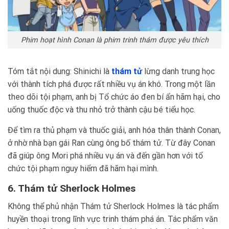
Phim hoạt hình Conan là phim trinh thám được yêu thích
Tóm tắt nội dung: Shinichi là
thám tử
lừng danh trung học
với thành tích phá được rất nhiều vụ án khó. Trong một lần
theo dõi tội phạm, anh bị Tổ chức áo đen bí ẩn hãm hại, cho
uống thuốc độc và thu nhỏ trở thành cậu bé tiểu học.
Để tìm ra thủ phạm và thuốc giải, anh hóa thân thành Conan,
ở nhờ nhà bạn gái Ran cùng ông bố thám tử. Từ đây Conan
đã giúp ông Mori phá nhiều vụ án và đến gần hơn với tổ
chức tội phạm nguy hiểm đã hãm hại mình.
6. Thám tử Sherlock Holmes
Không thể phủ nhận Thám tử Sherlock Holmes là tác phẩm
huyền thoại trong lĩnh vực trinh thám phá án. Tác phẩm văn