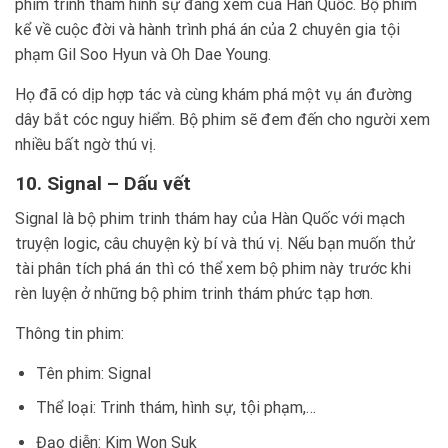
phim trinh thám hình sự đáng xem của Hàn Quốc. Bộ phim
kể về cuộc đời và hành trình phá án của 2 chuyên gia tội
phạm Gil Soo Hyun và Oh Dae Young.
Họ đã có dịp hợp tác và cùng khám phá một vụ án đường
dây bắt cóc nguy hiểm. Bộ phim sẽ đem đến cho người xem
nhiều bất ngờ thú vị.
10. Signal – Dấu vết
Signal là bộ phim trinh thám hay của Hàn Quốc với mạch
truyện logic, câu chuyện kỳ bí và thú vị. Nếu bạn muốn thử
tài phân tích phá án thì có thể xem bộ phim này trước khi
rèn luyện ở những bộ phim trinh thám phức tạp hơn.
Thông tin phim:
Tên phim: Signal
Thể loại: Trinh thám, hình sự, tội phạm,…
Đạo diễn: Kim Won Suk