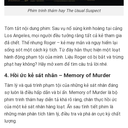
Phim trinh thám hay The Usual Suspect
Tóm tắt nội dung phim: Sau vụ nổ súng kinh hoàng tại cảng
Los Angeles, mọi người đều tưởng rằng tất cả kẻ tham gia
đã chết. Thế nhưng Roger – kẻ may mắn và nguy hiểm lại
sống sót một cách kỳ tích. Từ đây hắn thực hiện một loạt
hành động phạm tội của mình. Liệu Roger có bị bắt và trừng
phạt hay không? Hãy mở xem để tìm câu trả lời nhé.
4. Hồi ức kẻ sát nhân – Memory of Murder
Tâm lý và quá trình phạm tội của những kẻ sát nhân đáng
sợ luôn là điều hấp dẫn và bí ẩn. Memory of Murder là bộ
phim trinh thám hay diễn tả khá rõ ràng, chân thực hồi ức
của một kẻ sát nhân hàng loạt. Ẩn sau tình tiết phim là
những màn phân tích tâm lý, điều tra và phá án cực kỳ chất
lượng.