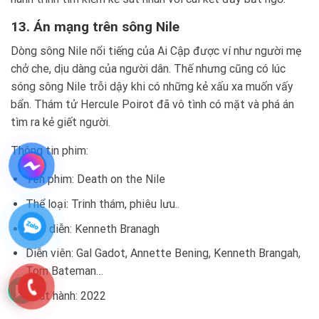
13. Án mạng trên sông Nile
Dòng sông Nile nổi tiếng của Ai Cập được ví như người mẹ
chở che, dịu dàng của người dân. Thế nhưng cũng có lúc
sóng sông Nile trỗi dậy khi có những kẻ xấu xa muốn vấy
bẩn. Thám tử Hercule Poirot đã vô tình có mặt và phá án
tìm ra kẻ giết người.
Thông tin phim:
Tên phim: Death on the Nile
Thể loại: Trinh thám, phiêu lưu..
Đạo diễn: Kenneth Branagh
Diễn viên: Gal Gadot, Annette Bening, Kenneth Brangah,
Tom Bateman…
Phát hành: 2022