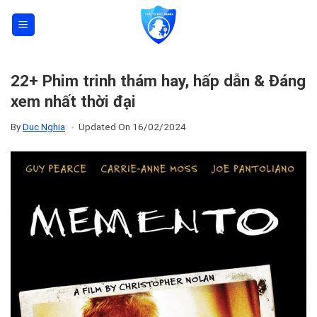
Skip
to
content
22+ Phim trinh thám hay, hấp dẫn & Đáng
xem nhất thời đại
By
Duc Nghia
Updated On
16/02/2024